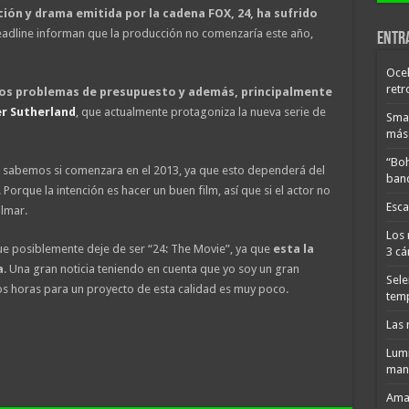
cción y drama emitida por la cadena FOX, 24, ha sufrido
adline informan que la producción no comenzaría este año,
Entr
Ocel
retr
nos problemas de presupuesto y además, principalmente
er Sutherland
, que actualmente protagoniza la nueva serie de
Smar
más 
“Boh
 no sabemos si comenzara en el 2013, ya que esto dependerá del
band
. Porque la intención es hacer un buen film, así que si el actor no
Esca
ilmar.
Los 
ue posiblemente deje de ser “24: The Movie”, ya que
esta la
3 cá
a
. Una gran noticia teniendo en cuenta que yo soy un gran
Sele
os horas para un proyecto de esta calidad es muy poco.
tem
Las 
Lumi
man
Amaz