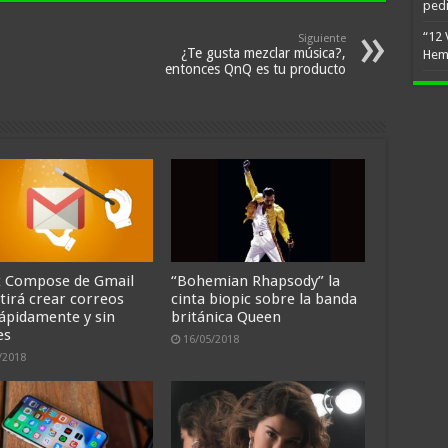
ped
“12 
Siguiente
¿Te gusta mezclar música?,
Hem
entonces QnQ es tu producto
 Compose de Gmail
“Bohemian Rhapsody” la
tirá crear correos
cinta biopic sobre la banda
ápidamente y sin
británica Queen
es
16/05/2018
/2018