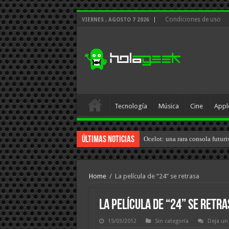
Condiciones de uso
VIERNES , AGOSTO 7 2026
Tecnología
Música
Cine
Appl
Últimas Noticias
Ocelot: una rara consola futuri
Home
/
La película de “24” se retrasa
La película de “24” se retra
15/03/2012
Sin categoría
Deja un