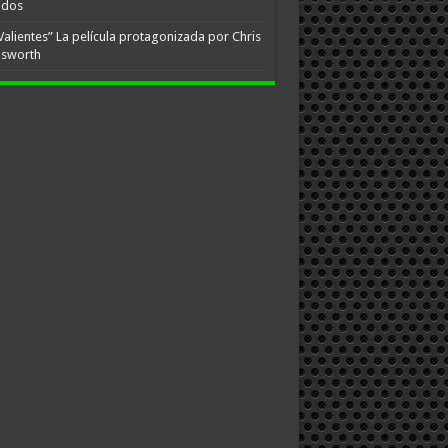
idos
Valientes” La película protagonizada por Chris
sworth