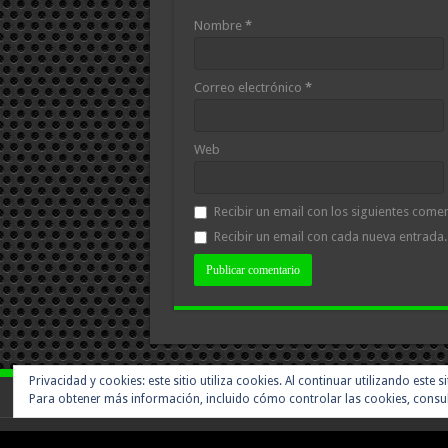
Nombre
*
Correo electrónico
*
Web
Recibir un email con los siguientes comen
Recibir un email con cada nueva entrada.
Privacidad y cookies: este sitio utiliza cookies. Al continuar utilizando este 
Para obtener más información, incluido cómo controlar las cookies, consu