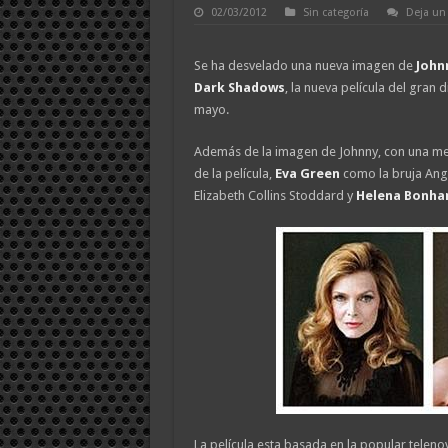
02/03/2012
Sin categoría
Deja un
Se ha desvelado una nueva imagen de
John
Dark Shadows
, la nueva película del gran 
mayo.
Además de la imagen de Johnny, con una me
de la película,
Eva Green
como la bruja Ang
Elizabeth Collins Stoddard y
Helena Bonha
La película esta basada en la popular telen