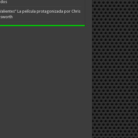
idos
Valientes” La película protagonizada por Chris
sworth