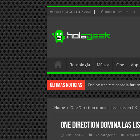
Condiciones de uso
VIERNES , AGOSTO 7 2026
Tecnología
Música
Cine
Appl
Últimas Noticias
Ocelot: una rara consola futuri
Home
/
One Direction domina las listas en UK
One Direction domina las li
20/11/2012
Sin categoría
Deja un