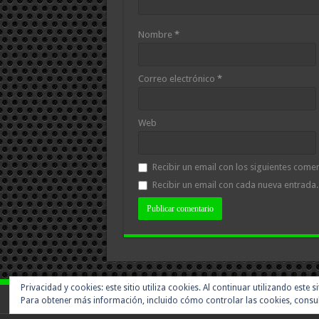
Nombre
*
Correo electrónico
*
Web
Recibir un email con los siguientes comen
Recibir un email con cada nueva entrada.
Privacidad y cookies: este sitio utiliza cookies. Al continuar utilizando este 
Para obtener más información, incluido cómo controlar las cookies, consu