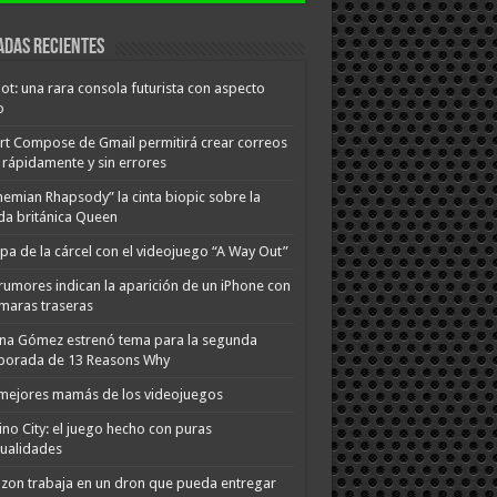
adas recientes
ot: una rara consola futurista con aspecto
o
t Compose de Gmail permitirá crear correos
rápidamente y sin errores
emian Rhapsody” la cinta biopic sobre la
a británica Queen
pa de la cárcel con el videojuego “A Way Out”
rumores indican la aparición de un iPhone con
maras traseras
na Gómez estrenó tema para la segunda
porada de 13 Reasons Why
mejores mamás de los videojuegos
no City: el juego hecho con puras
ualidades
on trabaja en un dron que pueda entregar