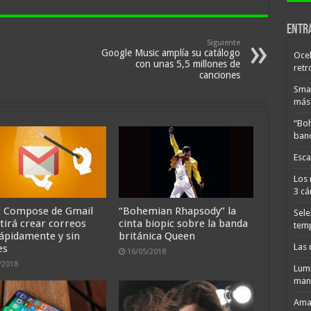
Entr
Siguiente
Google Music amplía su catálogo
Ocel
con unas 5,5 millones de
retr
canciones
Smar
más 
“Boh
band
Esca
Los 
3 cá
 Compose de Gmail
“Bohemian Rhapsody” la
Sele
tirá crear correos
cinta biopic sobre la banda
tem
ápidamente y sin
británica Queen
Las 
es
16/05/2018
/2018
Lumi
man
Amaz