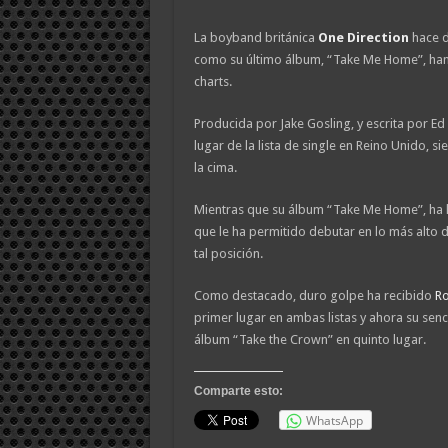
La boyband británica
One Direction
hace do
como su último álbum, “Take Me Home”, han 
charts.
Producida por Jake Gosling, y escrita por Ed
lugar de la lista de single en Reino Unido, s
la cima.
Mientras que su álbum “Take Me Home”, ha 
que le ha permitido debutar en lo más alto d
tal posición.
Como destacado, duro golpe ha recibido
Ro
primer lugar en ambas listas y ahora su senc
álbum “Take the Crown” en quinto lugar.
Comparte esto:
WhatsApp