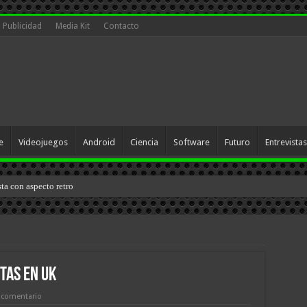
Publicidad
Media Kit
Contacto
e
Videojuegos
Android
Ciencia
Software
Futuro
Entrevistas
sta con aspecto retro
stas en UK
 comentario