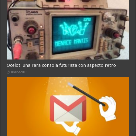
Ocelot: una rara consola futurista con aspecto retro
18/05/2018