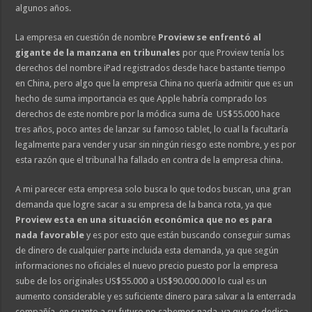
algunos años.
La empresa en cuestión de nombre
Proview se enfrentó al
gigante de la manzana en tribunales
por que Proview tenía los
derechos del nombre iPad registrados desde hace bastante tiempo
en China, pero algo que la empresa China no quería admitir que es un
hecho de suma importancia es que Apple habría comprado los
derechos de este nombre por la módica suma de US$55.000 hace
tres años, poco antes de lanzar su famoso tablet, lo cual la facultaría
legalmente para vender y usar sin ningún riesgo este nombre, y es por
esta razón que el tribunal ha fallado en contra de la empresa china.
A mi parecer esta empresa solo busca lo que todos buscan, una gran
demanda que logre sacar a su empresa de la banca rota, ya que
Proview esta en una situación económica que no es para
nada favorable
y es por esto que están buscando conseguir sumas
de dinero de cualquier parte incluida esta demanda, ya que según
informaciones no oficiales el nuevo precio puesto por la empresa
sube de los originales US$55.000 a US$90.000.000 lo cual es un
aumento considerable y es suficiente dinero para salvar a la enterrada
compañía, en cuanto a su futuro no sabemos nada, ya que se dedica