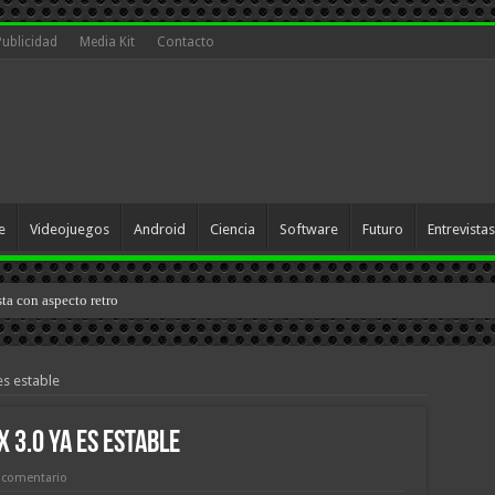
Publicidad
Media Kit
Contacto
e
Videojuegos
Android
Ciencia
Software
Futuro
Entrevistas
sta con aspecto retro
s estable
 3.0 ya es estable
 comentario