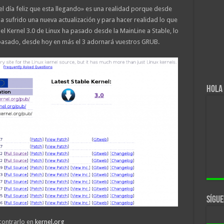
el día feliz que esta llegando» es una realidad porque desde
ha sufrido una nueva actualización y para hacer realidad lo que
el Kernel 3.0 de Linux ha pasado desde la MainLine a Stable, lo
 pasado, desde hoy en más el 3 adornará vuestros GRUB.
Hola 
Sígue
contrarlo en
kernel.org