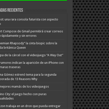
adas recientes
ot: una rara consola futurista con aspecto
o
t Compose de Gmail permitirá crear correos
rápidamente y sin errores
emian Rhapsody” la cinta biopic sobre la
a británica Queen
pa de la cárcel con el videojuego “A Way Out”
rumores indican la aparición de un iPhone con
maras traseras
na Gómez estrenó tema para la segunda
porada de 13 Reasons Why
mejores mamás de los videojuegos
no City: el juego hecho con puras
ualidades
on trabaja en un dron que pueda entregar