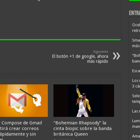
Entr
Ocel
retr
Smar
más 
Siguiente
“Boh
El botón +1 de google, ahora
band
más rápido
Esca
Los 
3 cá
Sele
tem
Las 
Lumi
 Compose de Gmail
“Bohemian Rhapsody” la
man
tirá crear correos
cinta biopic sobre la banda
ápidamente y sin
británica Queen
Amaz
es