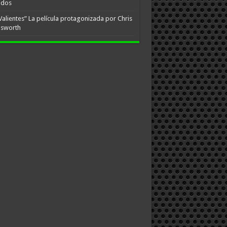
idos
Valientes” La película protagonizada por Chris
sworth