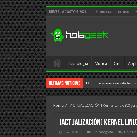
Condiciones de uso
JUEVES , AGOSTO 6 2026
Tecnología
Música
Cine
Appl
Últimas Noticias
Ocelot: una rara consola futuri
Home
/
[ACTUALIZACIÓN] Kernel Linux 3.0 ya e
[ACTUALIZACIÓN] Kernel Linux
27/07/2011
Sin categoría
Deja un