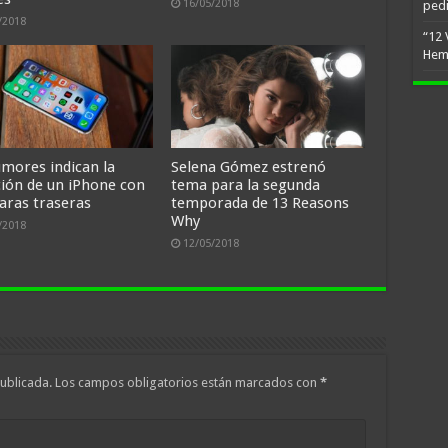
16/05/2018
ped
/2018
“12 
Hem
umores indican la
Selena Gómez estrenó
ción de un iPhone con
tema para la segunda
aras traseras
temporada de 13 Reasons
Why
/2018
12/05/2018
ublicada.
Los campos obligatorios están marcados con
*