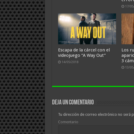
17/05
Escapa de la cárcel con el
Los r
videojuego “A Way Out”
apari
3 cám
14/05/2018
13/05
Deja un comentario
Tu dirección de correo electrónico no será p
Comentario