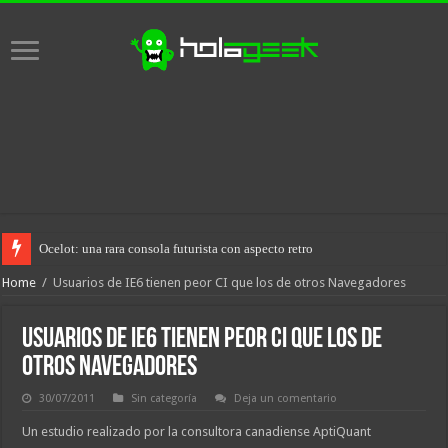
Ocelot: una rara consola futurista con aspecto retro
Home
/
Usuarios de IE6 tienen peor CI que los de otros Navegadores
Usuarios de IE6 tienen peor CI que los de
otros Navegadores
30/07/2011
Sin categoría
Deja un comentario
Un estudio realizado por la consultora canadiense AptiQuant