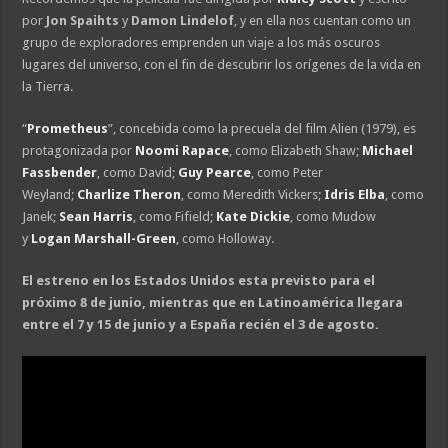
por
Jon Spaihts
y
Damon Lindelof
, y en ella nos cuentan como un
grupo de exploradores emprenden un viaje a los más oscuros
lugares del universo, con el fin de descubrir los orígenes de la vida en
la Tierra.
“
Prometheus
”, concebida como la precuela del film Alien (1979), es
protagonizada por
Noomi Rapace
, como Elizabeth Shaw;
Michael
Fassbender
, como David;
Guy Pearce
, como Peter
Weyland;
Charlize Theron
, como Meredith Vickers;
Idris Elba
, como
Janek;
Sean Harris
, como Fifield;
Kate Dickie
, como Mudow
y
Logan Marshall-Green
, como Holloway.
El estreno en los Estados Unidos esta previsto para el
próximo 8 de junio, mientras que en Latinoamérica llegara
entre el 7 y 15 de junio y a España recién el 3 de agosto.